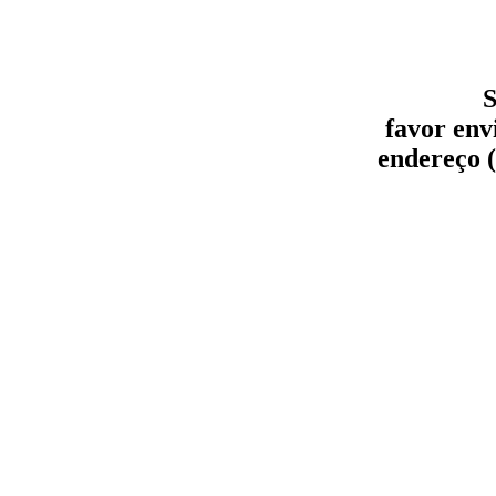
S
favor env
endereço (