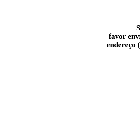
S
favor env
endereço (