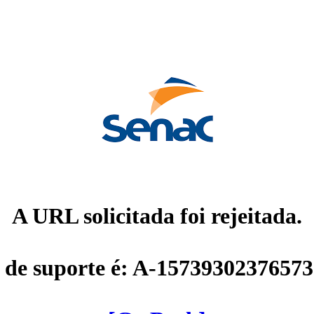
A URL solicitada foi rejeitada.
 de suporte é: A-1573930237657