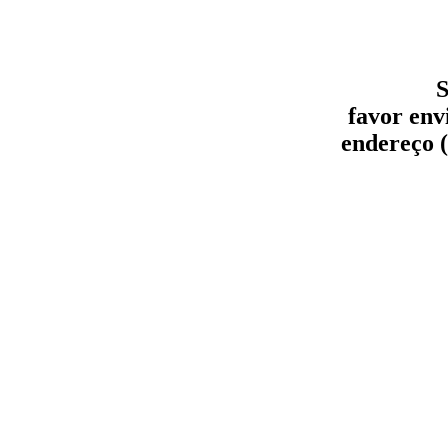
S
favor env
endereço (