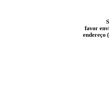
S
favor env
endereço (