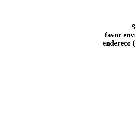
S
favor env
endereço (