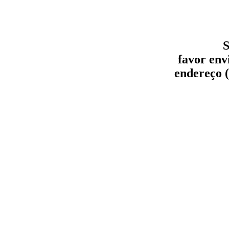
S
favor env
endereço (