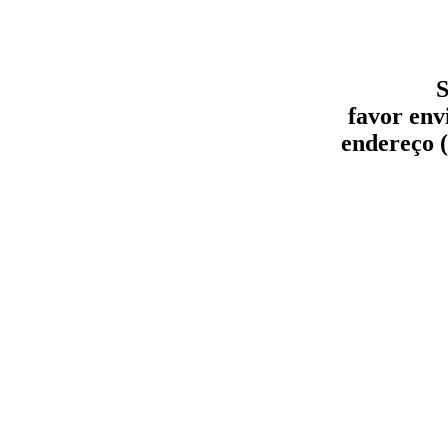
S
favor env
endereço (