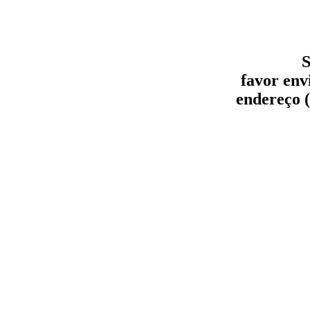
S
favor env
endereço (