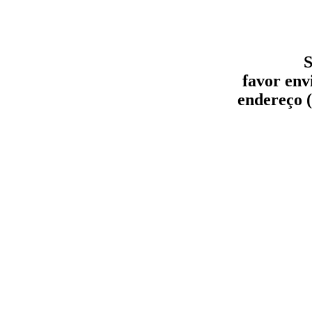
S
favor env
endereço (