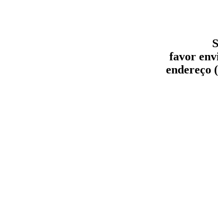
S
favor env
endereço (