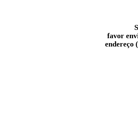
S
favor env
endereço (