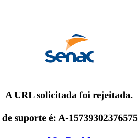
A URL solicitada foi rejeitada.
 de suporte é: A-1573930237657