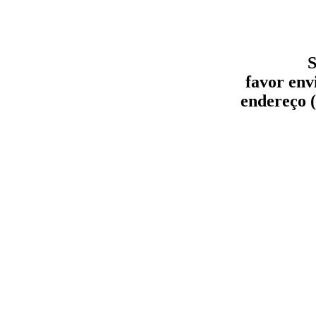
S
favor env
endereço (