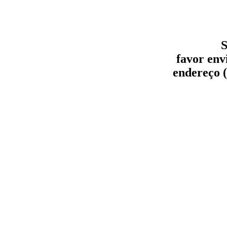
S
favor env
endereço (