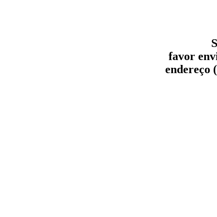
S
favor env
endereço (