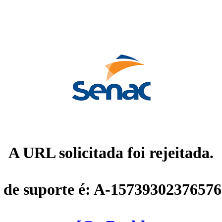
A URL solicitada foi rejeitada.
 de suporte é: A-1573930237657