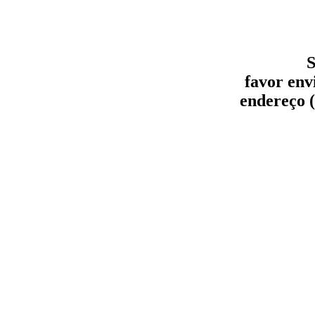
S
favor env
endereço (