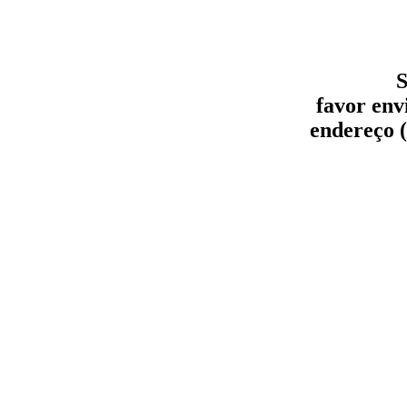
S
favor env
endereço (