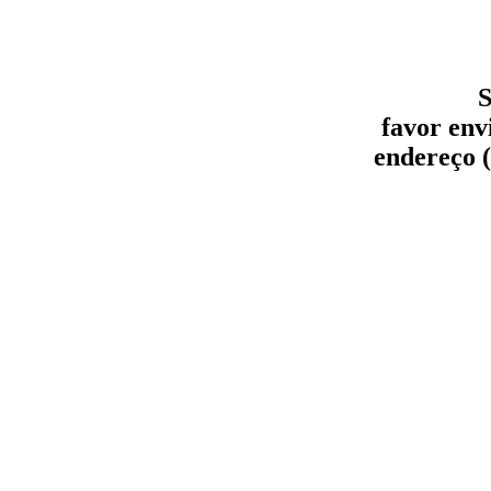
S
favor env
endereço (