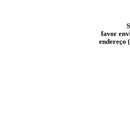
S
favor env
endereço (