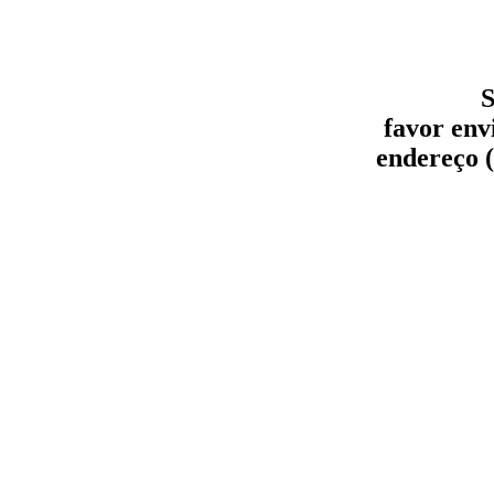
S
favor env
endereço (