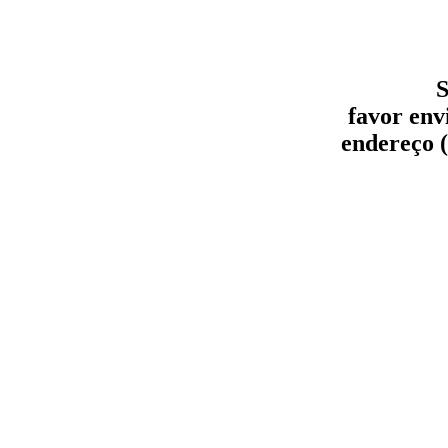
S
favor env
endereço (