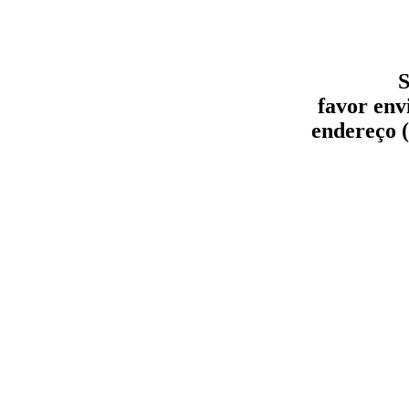
S
favor env
endereço (