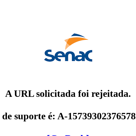
A URL solicitada foi rejeitada.
 de suporte é: A-1573930237657