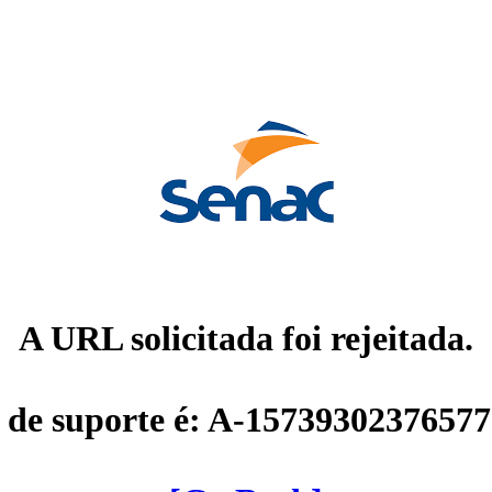
A URL solicitada foi rejeitada.
 de suporte é: A-1573930237657