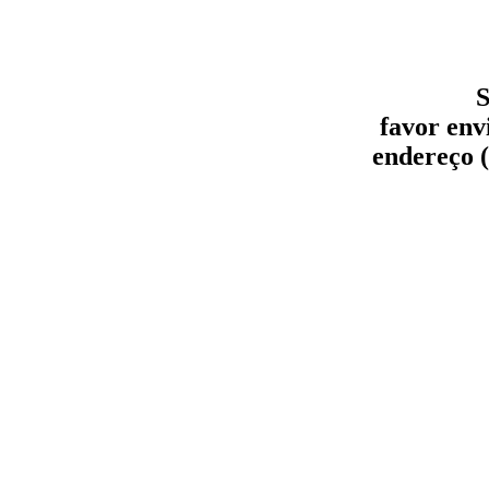
S
favor env
endereço (