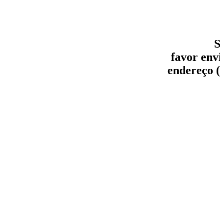
S
favor env
endereço (