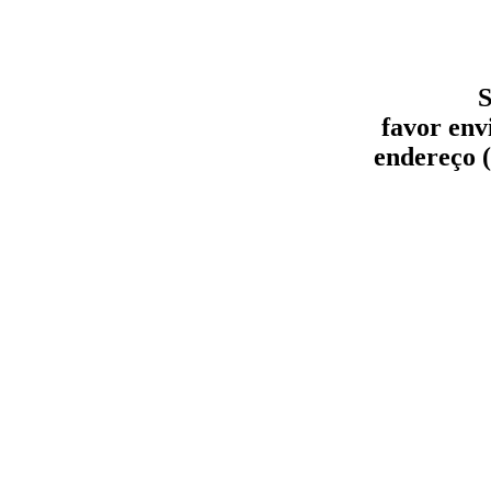
S
favor env
endereço (