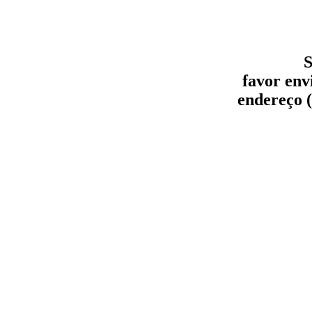
S
favor env
endereço (