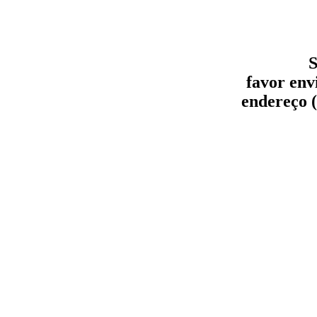
S
favor env
endereço (