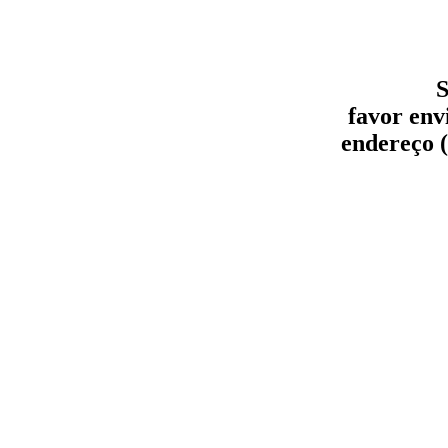
S
favor env
endereço (