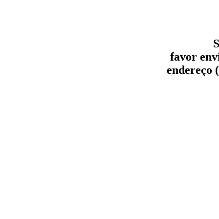
S
favor env
endereço (