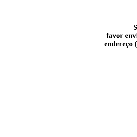
S
favor env
endereço (