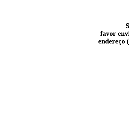
S
favor env
endereço (