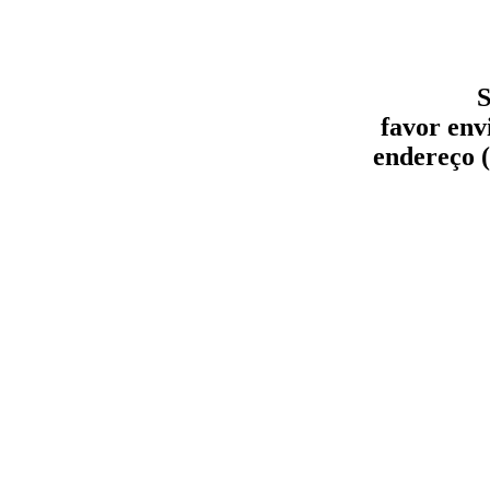
S
favor env
endereço (