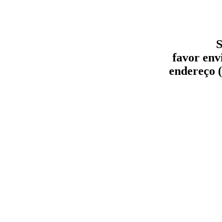
S
favor env
endereço (