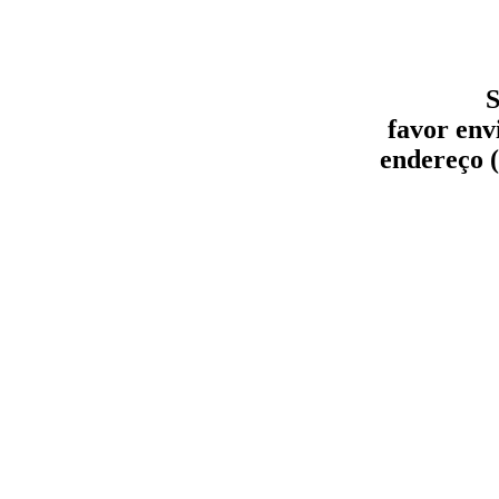
S
favor env
endereço (