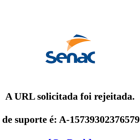
A URL solicitada foi rejeitada.
 de suporte é: A-1573930237657