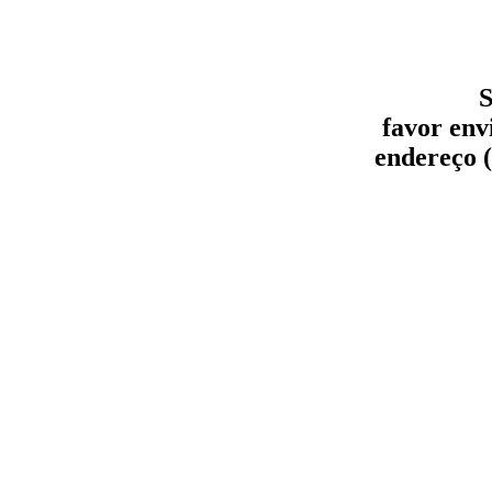
S
favor env
endereço (