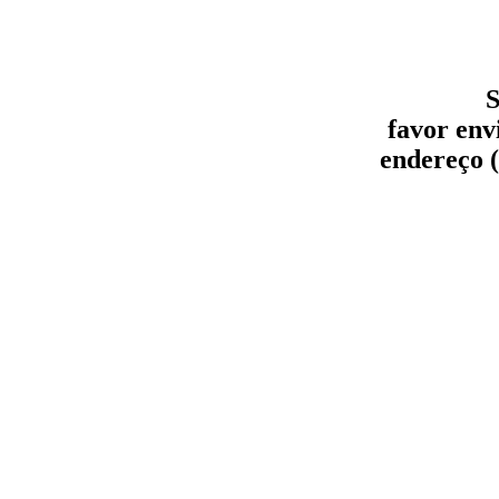
S
favor env
endereço (