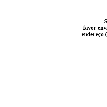
S
favor env
endereço (