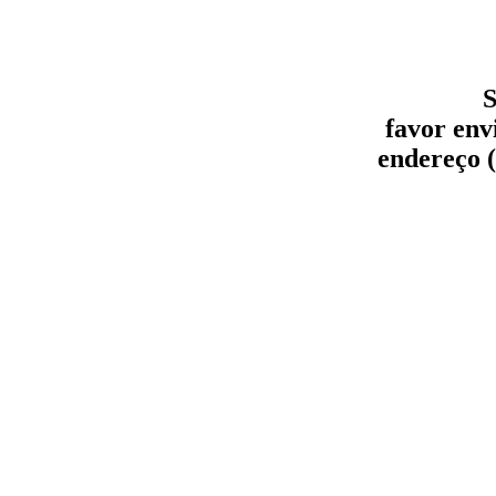
S
favor env
endereço (