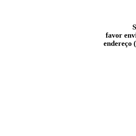
S
favor env
endereço (