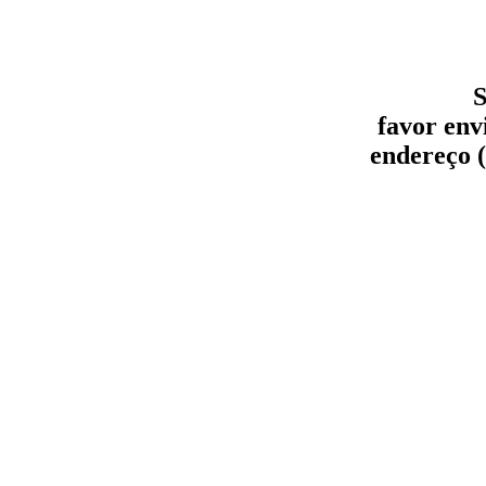
S
favor env
endereço (