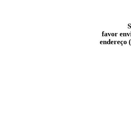
S
favor env
endereço (