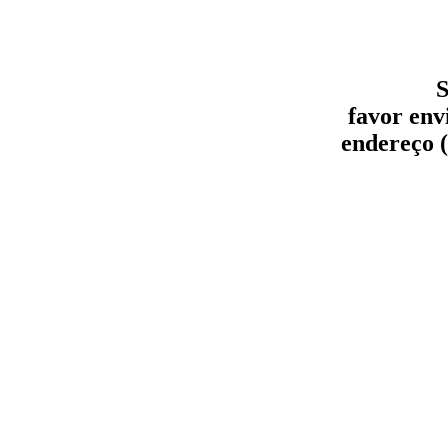
S
favor env
endereço (