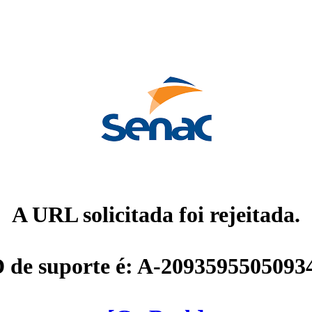
A URL solicitada foi rejeitada.
D de suporte é: A-2093595505093