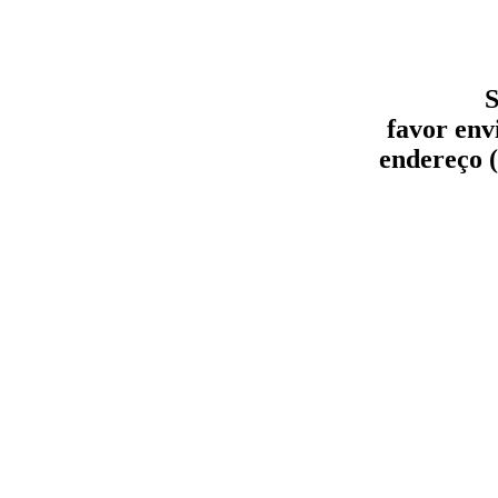
S
favor env
endereço (