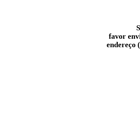
S
favor env
endereço (