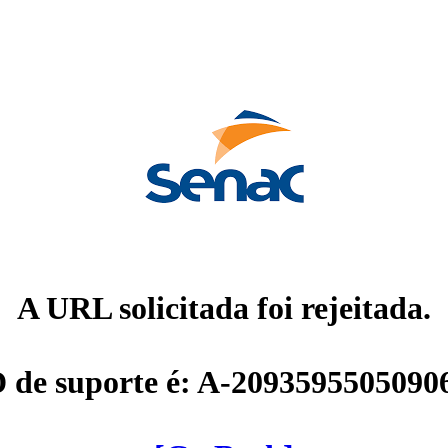
A URL solicitada foi rejeitada.
D de suporte é: A-2093595505090