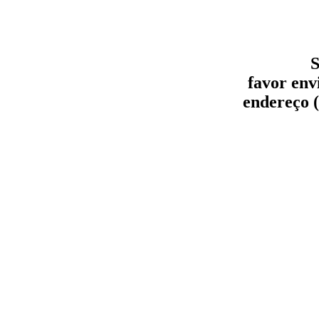
S
favor env
endereço (