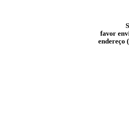
S
favor env
endereço (