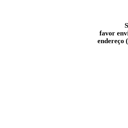
S
favor env
endereço (