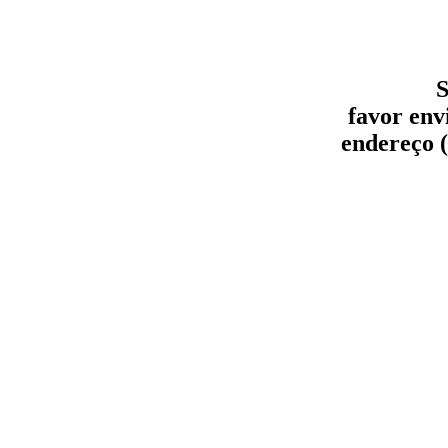
S
favor env
endereço (