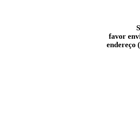
S
favor env
endereço (