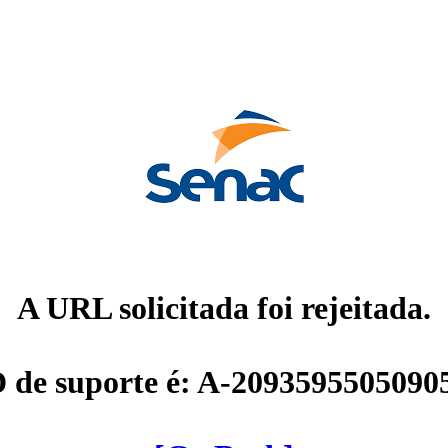
A URL solicitada foi rejeitada.
D de suporte é: A-2093595505090