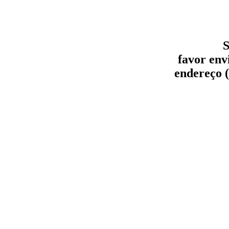
S
favor env
endereço (